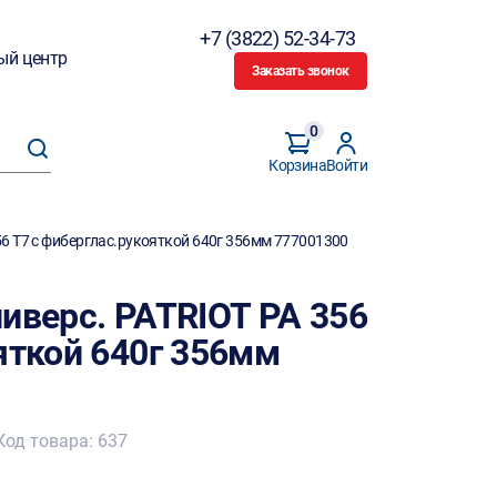
+7 (3822) 52-34-73
ый центр
Заказать звонок
0
Корзина
Войти
56 T7 с фиберглас.рукояткой 640г 356мм 777001300
иверс. PATRIOT PA 356
яткой 640г 356мм
Код товара: 637