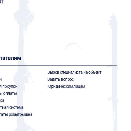
OT
пателям
Вызов специалиста на объект
и
Задать вопрос
я покупки
Юридическим лицам
ы оплаты
ка
тная система
таты розыгрышей