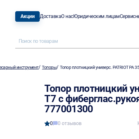
Акции
Доставка
О нас
Юридическим лицам
Сервисн
/
/
есарный инструмент
Топоры
Топор плотницкий универс. PATRIOT PA 3
Топор плотницкий ун
T7 с фиберглас.руко
777001300
0
0 отзывов