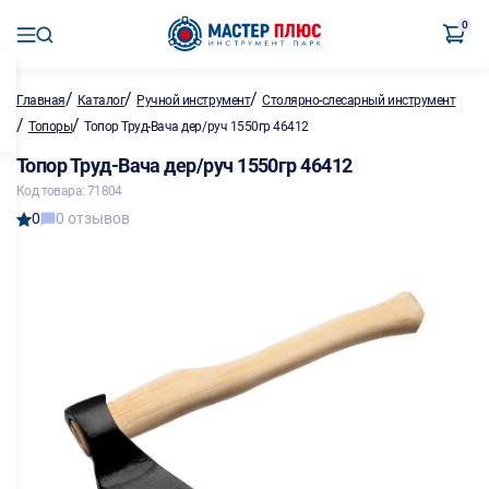
0
/
/
/
Главная
Каталог
Ручной инструмент
Столярно-слесарный инструмент
/
/
Топоры
Топор Труд-Вача дер/руч 1550гр 46412
Топор Труд-Вача дер/руч 1550гр 46412
Код товара: 71804
0
0 отзывов