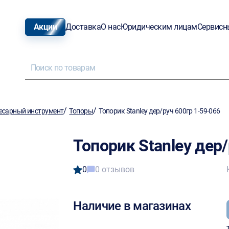
Акции
Доставка
О нас
Юридическим лицам
Сервисн
/
/
есарный инструмент
Топоры
Топорик Stanley дер/руч 600гр 1-59-066
Топорик Stanley дер/
0
0 отзывов
Наличие в магазинах