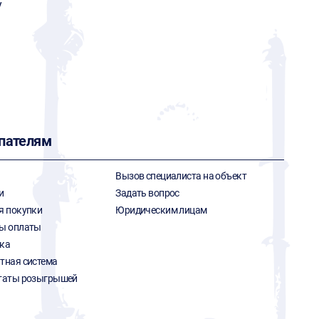
y
пателям
Вызов специалиста на объект
и
Задать вопрос
я покупки
Юридическим лицам
ы оплаты
ка
тная система
таты розыгрышей