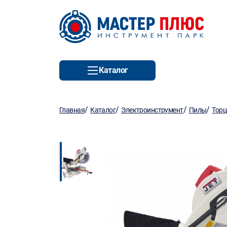
Каталог
/
/
/
/
Главная
Каталог
Электроинструмент
Пилы
Торц