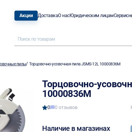
Акции
Доставка
О нас
Юридическим лицам
Сервисн
/
овочные пилы
Торцовочно-усовочная пила JSMS-12L 10000836M
Торцовочно-усовочн
10000836M
0
0 отзывов
Наличие в магазинах