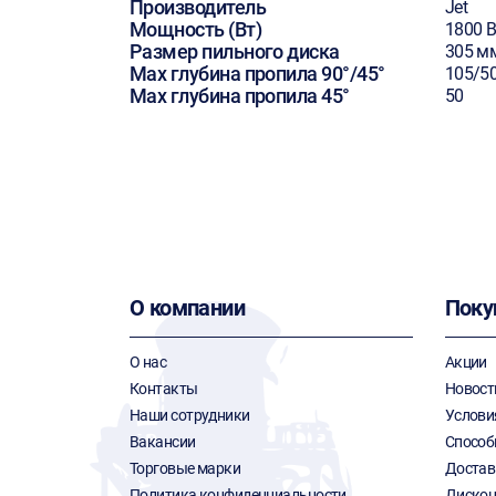
Производитель
Jet
Мощность (Вт)
1800 В
Размер пильного диска
305 м
Max глубина пропила 90°/45°
105/5
Max глубина пропила 45°
50
О компании
Поку
О нас
Акции
Контакты
Новост
Наши сотрудники
Услови
Вакансии
Способ
Торговые марки
Достав
Политика конфиденциальности
Дискон