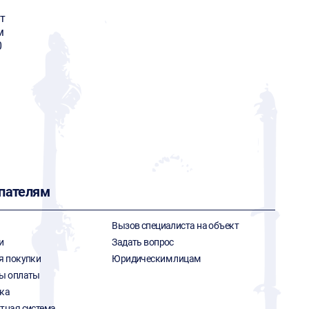
т
м
0
пателям
Вызов специалиста на объект
и
Задать вопрос
я покупки
Юридическим лицам
ы оплаты
ка
тная система