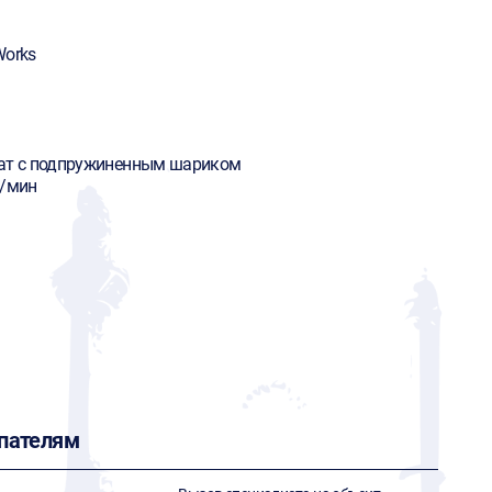
Works
ат с подпружиненным шариком
б/мин
пателям