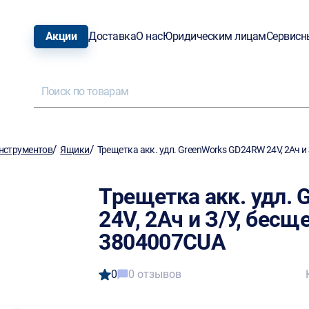
Акции
Доставка
О нас
Юридическим лицам
Сервисн
/
/
нструментов
Ящики
Трещетка акк. удл. GreenWorks GD24RW 24V, 2Ач и
Трещетка акк. удл.
24V, 2Ач и З/У, бесщ
3804007CUA
0
0 отзывов