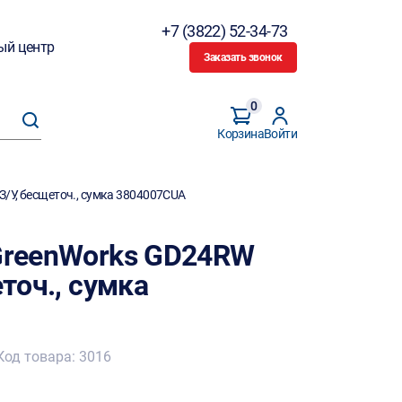
+7 (3822) 52-34-73
ый центр
Заказать звонок
0
Корзина
Войти
 З/У, бесщеточ., сумка 3804007CUA
 GreenWorks GD24RW
еточ., сумка
Код товара: 3016