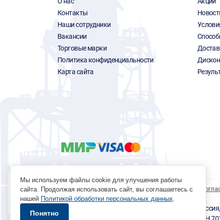
О нас
Акции
Контакты
Новост
Наши сотрудники
Услови
Вакансии
Способ
Торговые марки
Достав
Политика конфиденциальности
Дискон
Карта сайта
Резуль
Мы используем файлы cookie для улучшения работы
Политика обработки персональных данных
Согла
сайта. Продолжая использовать сайт, вы соглашаетесь с
нашей
Политикой обработки персональных данных
.
© 1996 - 2026 инструмент парк «Мастер Плюс» Россия, г.
Понятно
okp@masterplus.tomsk.ru ИП Брусницын Д.Н. ИНН 7