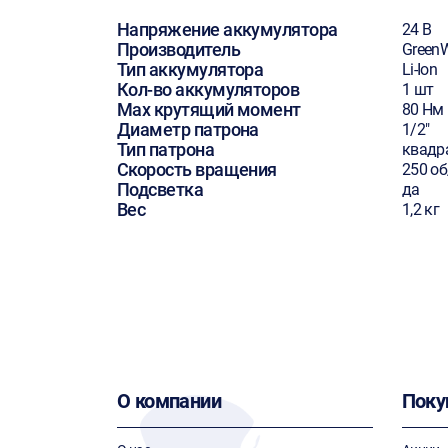
Напряжение аккумулятора
24 В
Производитель
Green
Тип аккумулятора
Li-Ion
Кол-во аккумуляторов
1 шт
Max крутящий момент
80 Нм
Диаметр патрона
1/2"
Тип патрона
квадр
Скорость вращения
250 о
Подсветка
да
Вес
1,2 кг
О компании
Поку