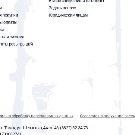
Вызов специалиста на объект
и
Задать вопрос
я покупки
Юридическим лицам
ы оплаты
ка
тная система
таты розыгрышей
сие на обработку персональных данных
Согласие на получение расс
 Томск, ул. Шевченко, 44 ст. 46, (3822) 52-34-73
01700002741