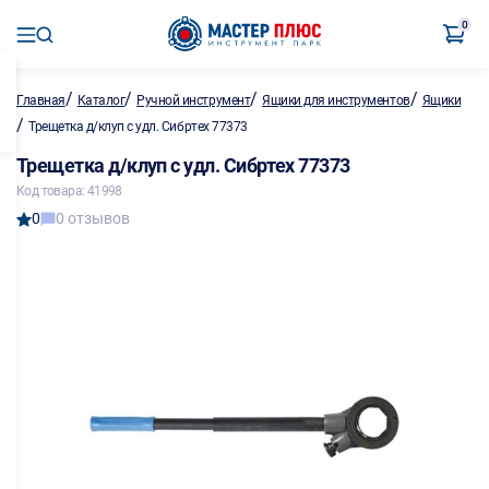
0
/
/
/
/
Главная
Каталог
Ручной инструмент
Ящики для инструментов
Ящики
/
Трещетка д/клуп с удл. Сибртех 77373
Трещетка д/клуп с удл. Сибртех 77373
Код товара: 41998
0
0 отзывов