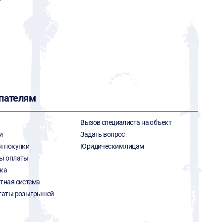
Т
пателям
Вызов специалиста на объект
и
Задать вопрос
я покупки
Юридическим лицам
ы оплаты
ка
тная система
таты розыгрышей