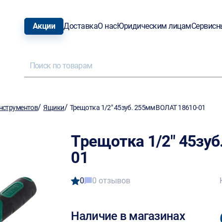
Акции
Доставка
О нас
Юридическим лицам
Сервисн
/
/
нструментов
Ящики
Трещотка 1/2" 45зуб. 255мм ВОЛАТ 18610-01
Трещотка 1/2" 45зу
01
0
0 отзывов
Наличие в магазинах