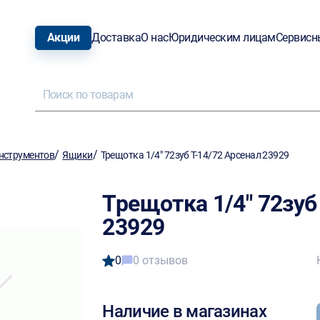
Акции
Доставка
О нас
Юридическим лицам
Сервисн
/
/
нструментов
Ящики
Трещотка 1/4" 72зуб Т-14/72 Арсенал 23929
Трещотка 1/4" 72зуб
23929
0
0 отзывов
Наличие в магазинах