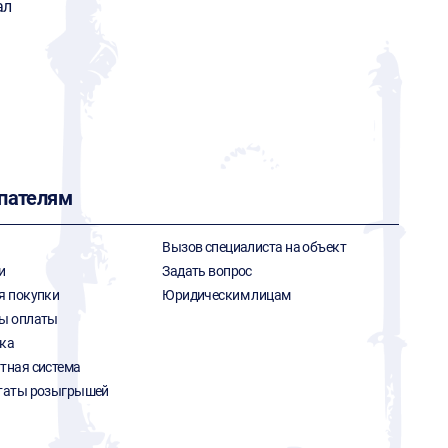
ал
пателям
Вызов специалиста на объект
и
Задать вопрос
я покупки
Юридическим лицам
ы оплаты
ка
тная система
таты розыгрышей