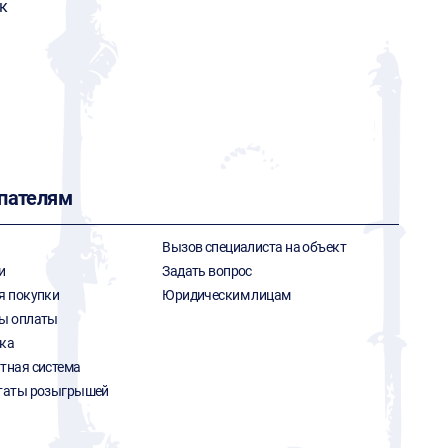
к
пателям
Вызов специалиста на объект
и
Задать вопрос
я покупки
Юридическим лицам
ы оплаты
ка
тная система
таты розыгрышей