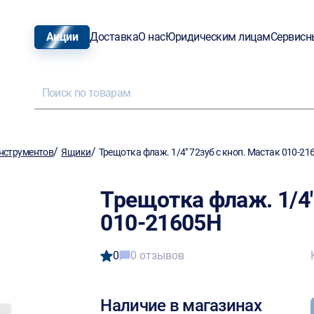
Акции
Доставка
О нас
Юридическим лицам
Сервисн
/
/
нструментов
Ящики
Трещотка флаж. 1/4" 72зуб с кноп. Мастак 010-21
Трещотка флаж. 1/4"
010-21605Н
0
0 отзывов
Наличие в магазинах