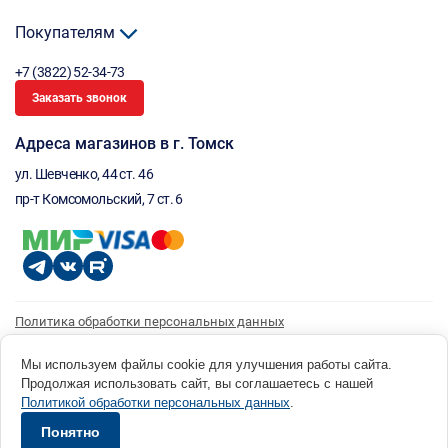
Покупателям
+7 (3822) 52-34-73
Заказать звонок
Адреса магазинов в г. Томск
ул. Шевченко, 44 ст. 46
пр-т Комсомольский, 7 ст. 6
Политика обработки персональных данных
Согласие на обработку персональных данных
Согласие на получение рассылки
Мы используем файлы cookie для улучшения работы сайта.
Продолжая использовать сайт, вы соглашаетесь с нашей
© 1996 - 2026 инструмент парк «Мастер Плюс» Россия, г. Томск, ул. Шевченко, 44 ст. 46, (3822) 52-34-
Политикой обработки персональных данных
.
73 okp@masterplus.tomsk.ru ИП Брусницын Д.Н. ИНН 701700002741
Разработано в Sibcode.team
Понятно