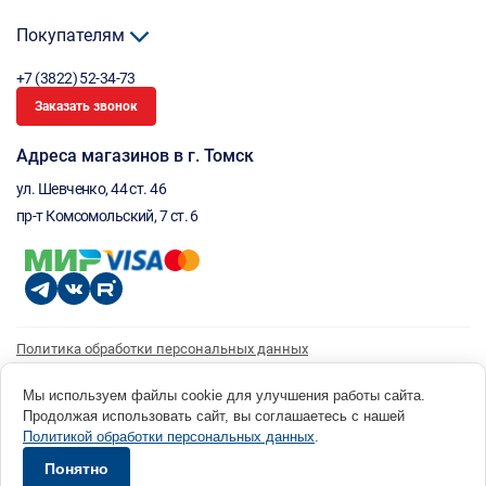
Покупателям
+7 (3822) 52-34-73
Заказать звонок
Адреса магазинов в г. Томск
ул. Шевченко, 44 ст. 46
пр-т Комсомольский, 7 ст. 6
Политика обработки персональных данных
Согласие на обработку персональных данных
Согласие на получение рассылки
Мы используем файлы cookie для улучшения работы сайта.
Продолжая использовать сайт, вы соглашаетесь с нашей
© 1996 - 2026 инструмент парк «Мастер Плюс» Россия, г. Томск, ул. Шевченко, 44 ст. 46, (3822) 52-34-
Политикой обработки персональных данных
.
73 okp@masterplus.tomsk.ru ИП Брусницын Д.Н. ИНН 701700002741
Разработано в Sibcode.team
Понятно