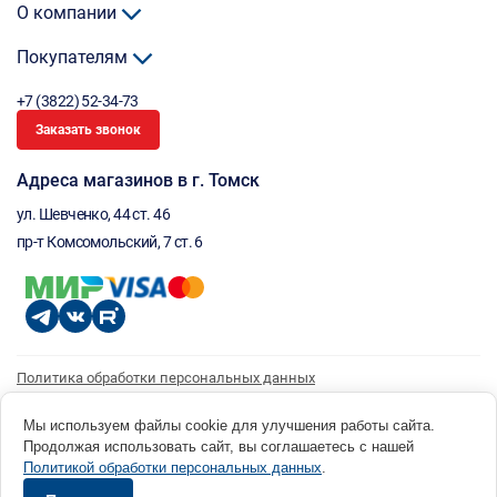
О компании
Покупателям
+7 (3822) 52-34-73
Заказать звонок
Адреса магазинов в г. Томск
ул. Шевченко, 44 ст. 46
пр-т Комсомольский, 7 ст. 6
Политика обработки персональных данных
Согласие на обработку персональных данных
Согласие на получение рассылки
Мы используем файлы cookie для улучшения работы сайта.
Продолжая использовать сайт, вы соглашаетесь с нашей
© 1996 - 2026 инструмент парк «Мастер Плюс» Россия, г. Томск, ул. Шевченко, 44 ст. 46, (3822) 52-34-
Политикой обработки персональных данных
.
73 okp@masterplus.tomsk.ru ИП Брусницын Д.Н. ИНН 701700002741
Разработано в Sibcode.team