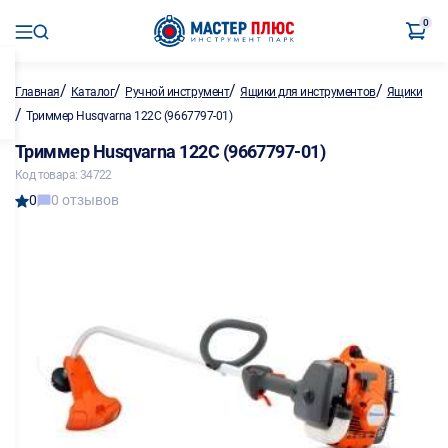
0
/
/
/
/
Главная
Каталог
Ручной инструмент
Ящики для инструментов
Ящики
/
Триммер Husqvarna 122С (9667797-01)
Триммер Husqvarna 122С (9667797-01)
Код товара: 34722
0
0 отзывов