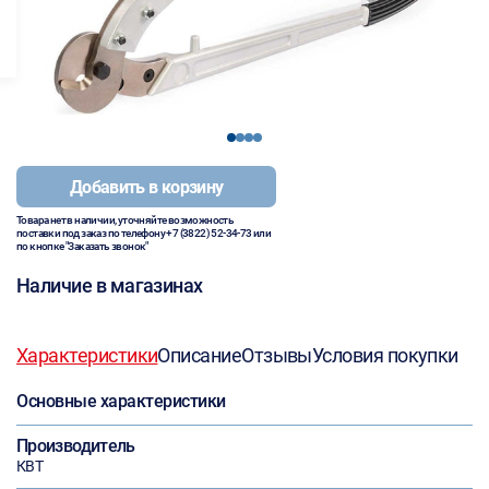
1
2
3
4
Добавить в корзину
Товара нет в наличии, уточняйте возможность
поставки под заказ по телефону
+7 (3822) 52-34-73
или
по кнопке "Заказать звонок"
Наличие в магазинах
Характеристики
Описание
Отзывы
Условия покупки
Основные характеристики
Производитель
КВТ