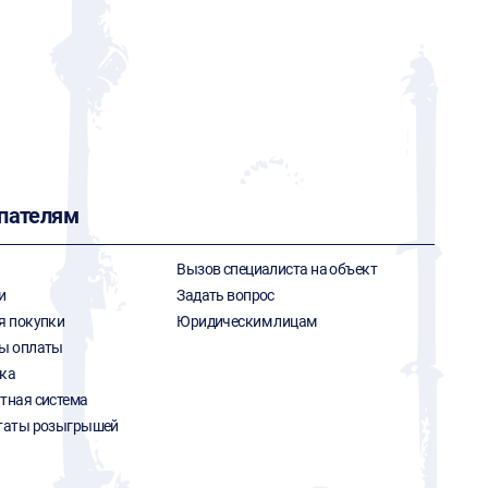
пателям
Вызов специалиста на объект
и
Задать вопрос
я покупки
Юридическим лицам
ы оплаты
ка
тная система
таты розыгрышей