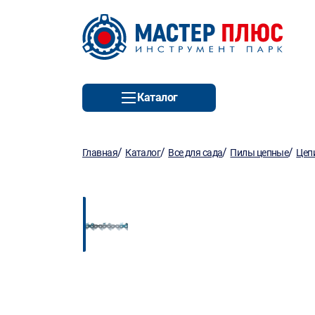
Каталог
/
/
/
/
Главная
Каталог
Все для сада
Пилы цепные
Цеп