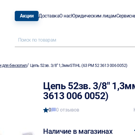
Акции
Доставка
О нас
Юридическим лицам
Сервисн
/
и для бензопил
Цепь 52зв. 3/8" 1,3мм STIHL (63 РМ 52 3613 006 0052)
Цепь 52зв. 3/8" 1,3м
3613 006 0052)
0
0 отзывов
Наличие в магазинах