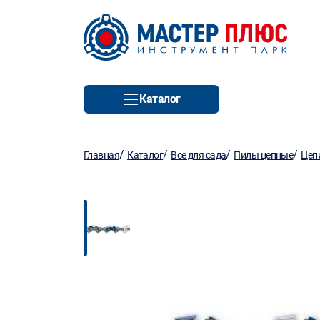
Каталог
/
/
/
/
Главная
Каталог
Все для сада
Пилы цепные
Цеп