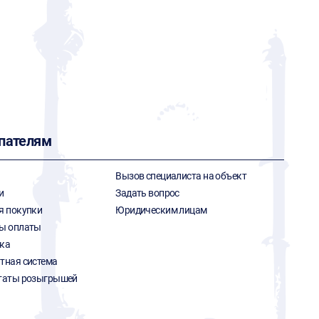
пателям
Вызов специалиста на объект
и
Задать вопрос
я покупки
Юридическим лицам
ы оплаты
ка
тная система
таты розыгрышей