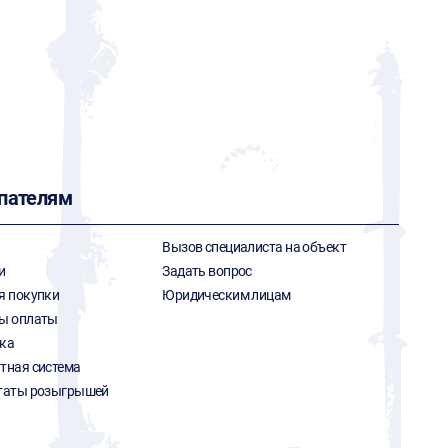
пателям
Вызов специалиста на объект
и
Задать вопрос
я покупки
Юридическим лицам
ы оплаты
ка
тная система
таты розыгрышей