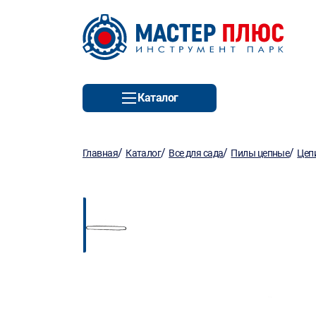
Каталог
/
/
/
/
Главная
Каталог
Все для сада
Пилы цепные
Цеп