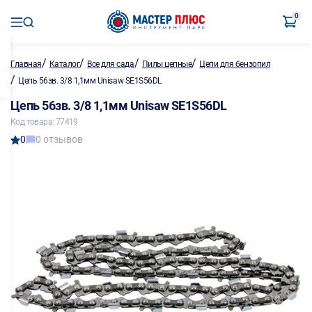
0
/
/
/
/
Главная
Каталог
Все для сада
Пилы цепные
Цепи для бензопил
/
Цепь 56зв. 3/8 1,1мм Unisaw SE1S56DL
Цепь 56зв. 3/8 1,1мм Unisaw SE1S56DL
Код товара: 77419
0
0 отзывов