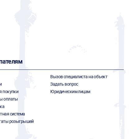
пателям
Вызов специалиста на объект
и
Задать вопрос
я покупки
Юридическим лицам
ы оплаты
ка
тная система
таты розыгрышей