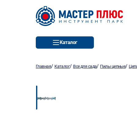
Каталог
/
/
/
/
Главная
Каталог
Все для сада
Пилы цепные
Цеп