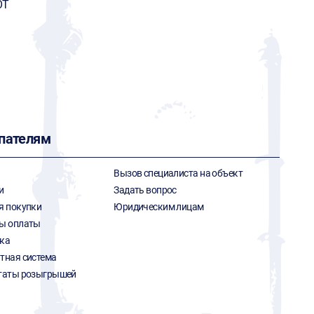
OT
пателям
Вызов специалиста на объект
и
Задать вопрос
я покупки
Юридическим лицам
ы оплаты
ка
тная система
таты розыгрышей