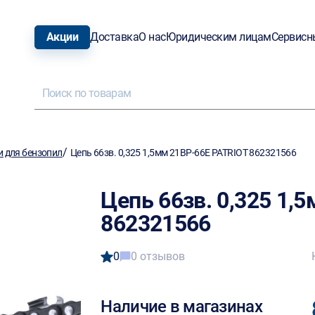
Акции
Доставка
О нас
Юридическим лицам
Сервисн
/
и для бензопил
Цепь 66зв. 0,325 1,5мм 21BP-66E PATRIOT 862321566
Цепь 66зв. 0,325 1,
862321566
0
0 отзывов
Наличие в магазинах