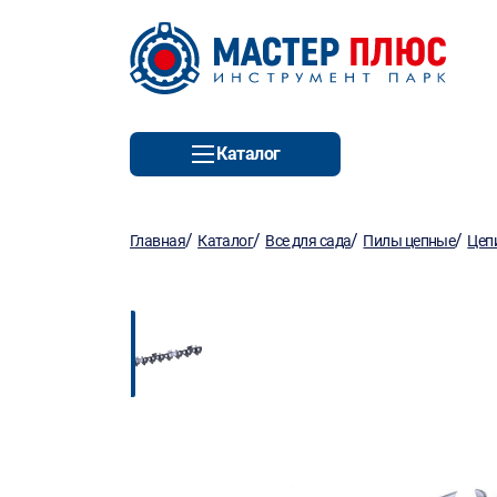
Каталог
/
/
/
/
Главная
Каталог
Все для сада
Пилы цепные
Цеп