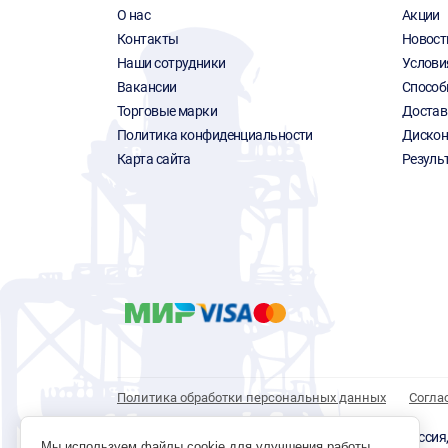
О нас
Акции
Контакты
Новост
Наши сотрудники
Услови
Вакансии
Способ
Торговые марки
Достав
Политика конфиденциальности
Дискон
Карта сайта
Резуль
Политика обработки персональных данных
Согла
© 1996 - 2026 инструмент парк «Мастер Плюс» Россия, г.
Мы используем файлы cookie для улучшения работы