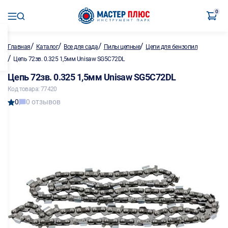
0
/
/
/
/
Главная
Каталог
Все для сада
Пилы цепные
Цепи для бензопил
/
Цепь 72зв. 0.325 1,5мм Unisaw SG5C72DL
Цепь 72зв. 0.325 1,5мм Unisaw SG5C72DL
Код товара: 77420
0
0 отзывов