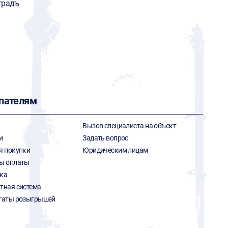
градъ
пателям
Вызов специалиста на объект
и
Задать вопрос
я покупки
Юридическим лицам
ы оплаты
ка
тная система
таты розыгрышей