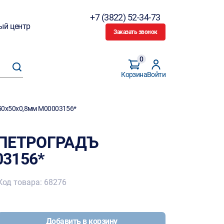
+7 (3822) 52-34-73
ый центр
Заказать звонок
0
Корзина
Войти
0х50х0,8мм M00003156*
н ПЕТРОГРАДЪ
03156*
Код товара: 68276
Добавить в корзину