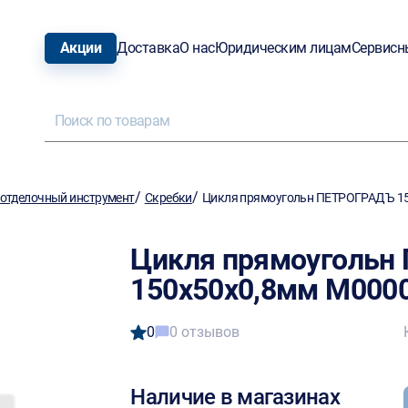
Акции
Доставка
О нас
Юридическим лицам
Сервисн
/
/
отделочный инструмент
Скребки
Цикля прямоугольн ПЕТРОГРАДЪ 15
Цикля прямоуголь
150х50х0,8мм M000
0
0 отзывов
Наличие в магазинах