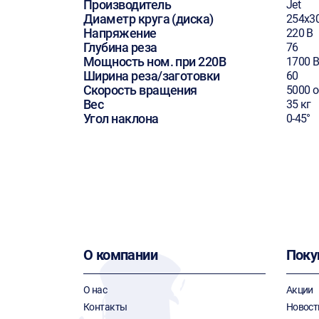
Производитель
Jet
Диаметр круга (диска)
254х3
Напряжение
220 В
Глубина реза
76
Мощность ном. при 220В
1700 В
Ширина реза/заготовки
60
Скорость вращения
5000 
Вес
35 кг
Угол наклона
0-45°
О компании
Поку
О нас
Акции
Контакты
Новост