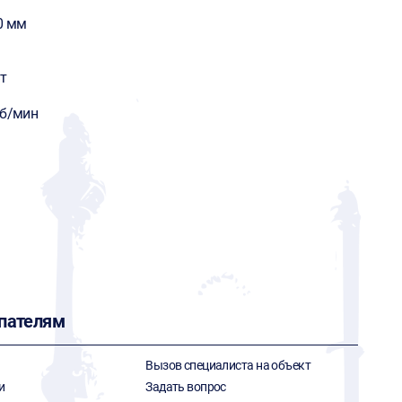
0 мм
т
об/мин
пателям
Вызов специалиста на объект
и
Задать вопрос