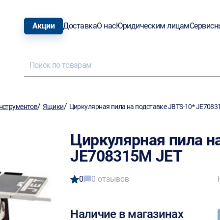
Акции
Доставка
О нас
Юридическим лицам
Сервисн
/
/
нструментов
Ящики
Циркулярная пила на подставке JBTS-10* JE7083
Циркулярная пила н
JE708315M JET
0
0 отзывов
Наличие в магазинах