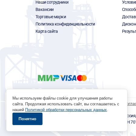
Наши сотрудники
Услови
Вакансии
Способ
Торговые марки
Достав
Политика конфиденциальности
Дискон
Карта сайта
Резуль
Мы используем файлы cookie для улучшения работы
Политика обработки персональных данных
Согла
сайта. Продолжая использовать сайт, вы соглашаетесь с
нашей
Политикой обработки персональных данных
.
© 1996 - 2026 инструмент парк «Мастер Плюс» Россия, г.
Понятно
okp@masterplus.tomsk.ru ИП Брусницын Д.Н. ИНН 7