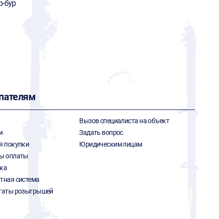
р-бур
пателям
Вызов специалиста на объект
и
Задать вопрос
я покупки
Юридическим лицам
ы оплаты
ка
тная система
таты розыгрышей