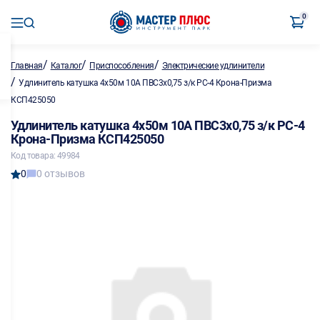
0
/
/
/
Главная
Каталог
Приспособления
Электрические удлинители
/
Удлинитель катушка 4х50м 10А ПВС3х0,75 з/к РС-4 Крона-Призма
КСП425050
Удлинитель катушка 4х50м 10А ПВС3х0,75 з/к РС-4
Крона-Призма КСП425050
Код товара: 49984
0
0 отзывов