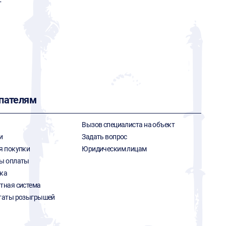
т
пателям
Вызов специалиста на объект
и
Задать вопрос
я покупки
Юридическим лицам
ы оплаты
ка
тная система
таты розыгрышей