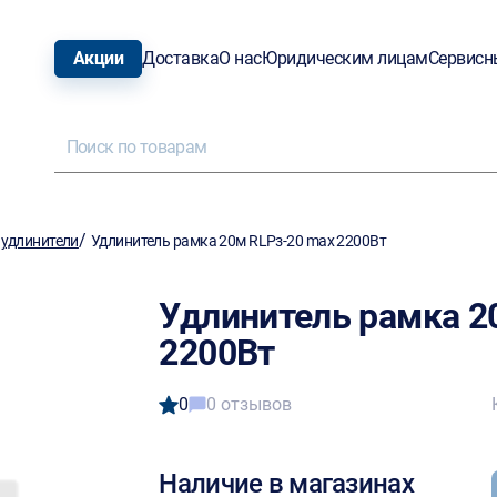
Акции
Доставка
О нас
Юридическим лицам
Сервисн
/
 удлинители
Удлинитель рамка 20м RLPз-20 max 2200Вт
Удлинитель рамка 2
2200Вт
0
0 отзывов
Наличие в магазинах