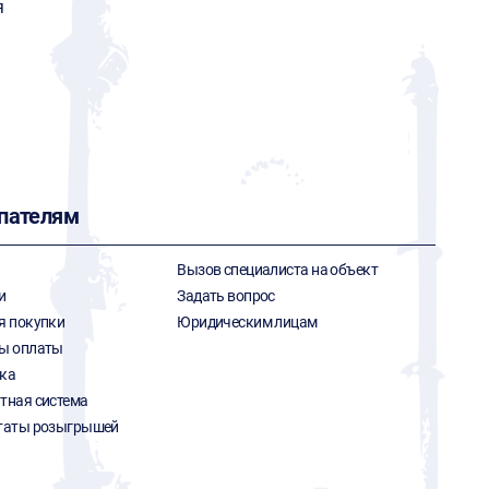
я
пателям
Вызов специалиста на объект
и
Задать вопрос
я покупки
Юридическим лицам
ы оплаты
ка
тная система
таты розыгрышей