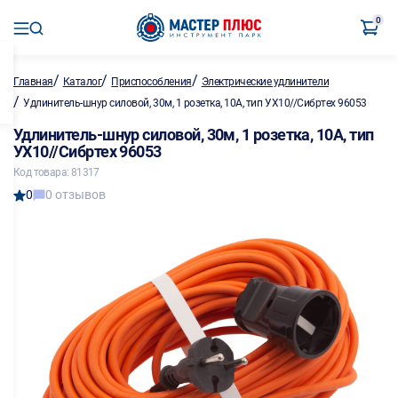
0
/
/
/
Главная
Каталог
Приспособления
Электрические удлинители
/
Удлинитель-шнур силовой, 30м, 1 розетка, 10A, тип УХ10//Сибртех 96053
Удлинитель-шнур силовой, 30м, 1 розетка, 10A, тип
УХ10//Сибртех 96053
Код товара: 81317
0
0 отзывов