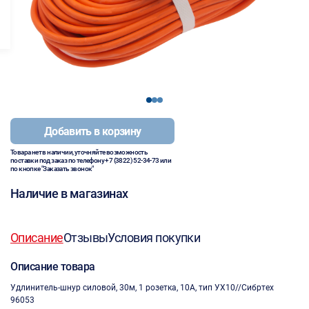
1
2
3
Добавить в корзину
Товара нет в наличии, уточняйте возможность
поставки под заказ по телефону
+7 (3822) 52-34-73
или
по кнопке "Заказать звонок"
Наличие в магазинах
Описание
Отзывы
Условия покупки
Описание товара
Удлинитель-шнур силовой, 30м, 1 розетка, 10A, тип УХ10//Сибртех
96053