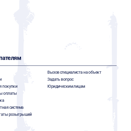
пателям
Вызов специалиста на объект
и
Задать вопрос
я покупки
Юридическим лицам
ы оплаты
ка
тная система
таты розыгрышей