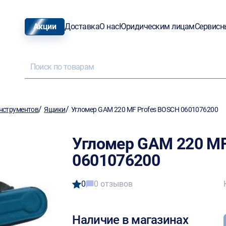
Акции
Доставка
О нас
Юридическим лицам
Сервисн
/
/
нструментов
Ящики
Угломер GAM 220 MF Profes BOSCH 0601076200
Угломер GAM 220 MF
0601076200
0
0 отзывов
Наличие в магазинах