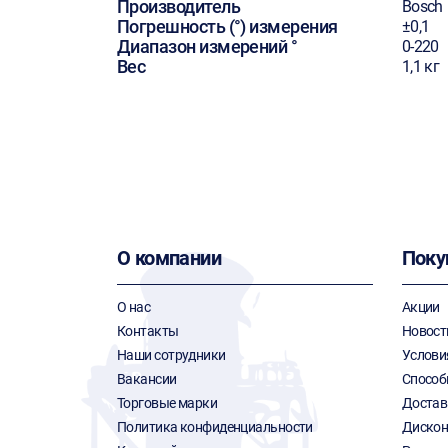
Производитель
Bosch
Погрешность (°) измерения
±0,1
Диапазон измерений °
0-220
Вес
1,1 кг
О компании
Поку
О нас
Акции
Контакты
Новост
Наши сотрудники
Услови
Вакансии
Способ
Торговые марки
Достав
Политика конфиденциальности
Дискон