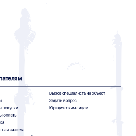
пателям
Вызов специалиста на объект
и
Задать вопрос
я покупки
Юридическим лицам
ы оплаты
ка
тная система