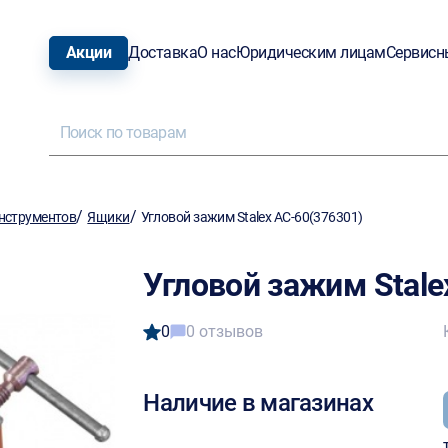
Акции
Доставка
О нас
Юридическим лицам
Сервисн
/
/
нструментов
Ящики
Угловой зажим Stalex AC-60(376301)
Угловой зажим Stale
0
0 отзывов
Наличие в магазинах