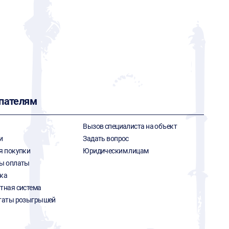
пателям
Вызов специалиста на объект
и
Задать вопрос
я покупки
Юридическим лицам
ы оплаты
ка
тная система
таты розыгрышей