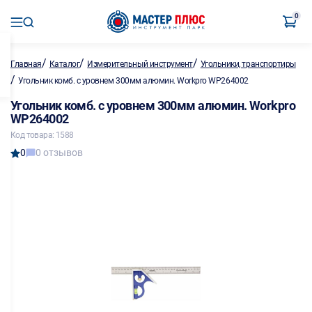
0
/
/
/
Главная
Каталог
Измерительный инструмент
Угольники, транспортиры
/
Угольник комб. с уровнем 300мм алюмин. Workpro WP264002
Угольник комб. с уровнем 300мм алюмин. Workpro
WP264002
Код товара: 1588
0
0 отзывов