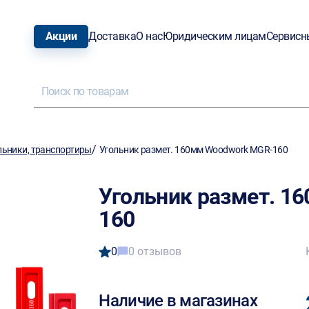
Акции
Доставка
О нас
Юридическим лицам
Сервисн
/
льники, транспортиры
Угольник размет. 160мм Woodwork MGR-160
Угольник размет. 1
160
0
0 отзывов
Наличие в магазинах