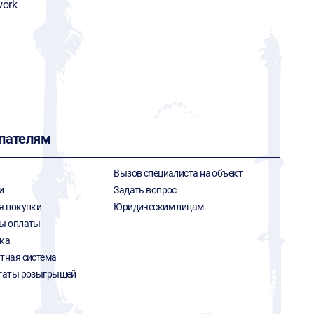
ork
пателям
Вызов специалиста на объект
и
Задать вопрос
я покупки
Юридическим лицам
ы оплаты
ка
тная система
таты розыгрышей