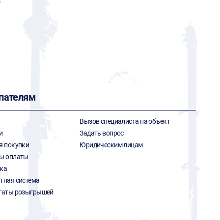
Р
пателям
Вызов специалиста на объект
и
Задать вопрос
я покупки
Юридическим лицам
ы оплаты
ка
тная система
таты розыгрышей