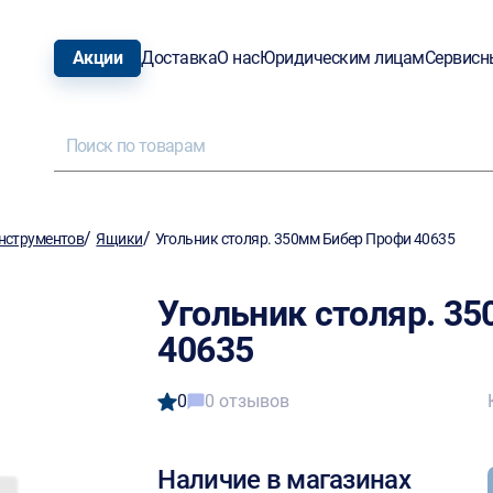
Акции
Доставка
О нас
Юридическим лицам
Сервисн
/
/
нструментов
Ящики
Угольник столяр. 350мм Бибер Профи 40635
Угольник столяр. 3
40635
0
0 отзывов
Наличие в магазинах