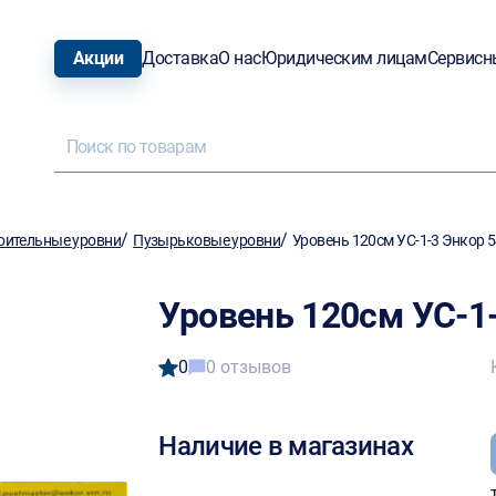
Акции
Доставка
О нас
Юридическим лицам
Сервисн
/
/
оительные уровни
Пузырьковые уровни
Уровень 120см УС-1-3 Энкор 
Уровень 120см УС-1
0
0 отзывов
Наличие в магазинах