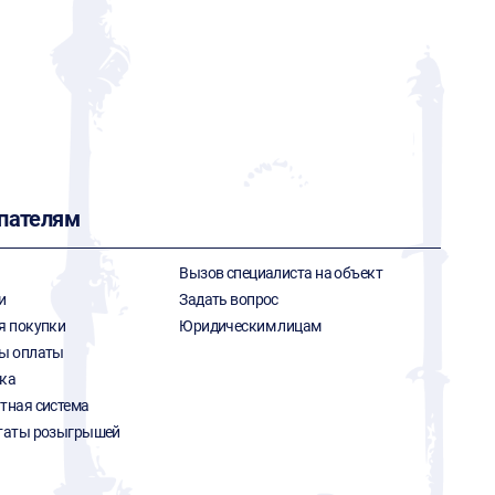
пателям
Вызов специалиста на объект
и
Задать вопрос
я покупки
Юридическим лицам
ы оплаты
ка
тная система
таты розыгрышей