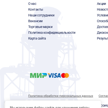
О нас
Акции
Контакты
Новост
Наши сотрудники
Услови
Вакансии
Способ
Торговые марки
Достав
Политика конфиденциальности
Дискон
Карта сайта
Резуль
Политика обработки персональных данных
Согла
© 1996 - 2026 инструмент парк «Мастер Плюс» Россия, г.
Мы используем файлы cookie для улучшения работы