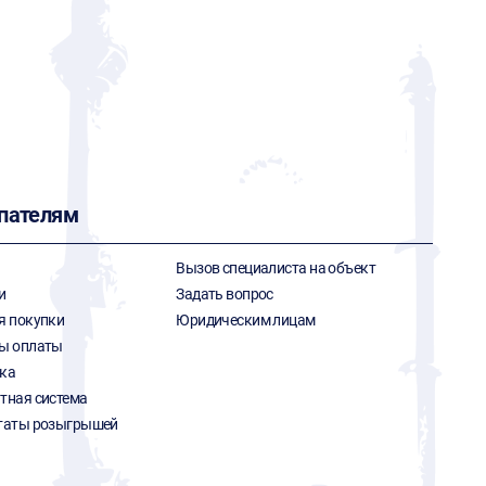
пателям
Вызов специалиста на объект
и
Задать вопрос
я покупки
Юридическим лицам
ы оплаты
ка
тная система
таты розыгрышей