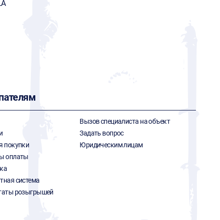
LA
пателям
Вызов специалиста на объект
и
Задать вопрос
я покупки
Юридическим лицам
ы оплаты
ка
тная система
таты розыгрышей