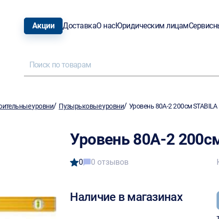
Акции
Доставка
О нас
Юридическим лицам
Сервисн
/
/
оительные уровни
Пузырьковые уровни
Уровень 80А-2 200см STABILA
Уровень 80А-2 200с
0
0 отзывов
Наличие в магазинах