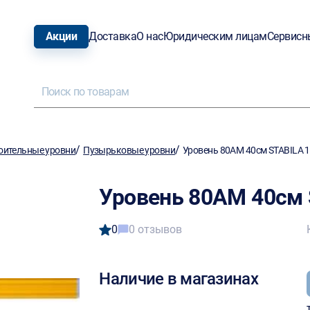
Акции
Доставка
О нас
Юридическим лицам
Сервисн
/
/
оительные уровни
Пузырьковые уровни
Уровень 80АМ 40см STABILA 
Уровень 80АМ 40см 
0
0 отзывов
Наличие в магазинах