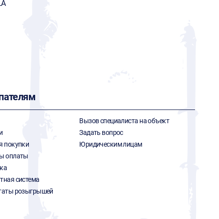
LA
пателям
Вызов специалиста на объект
и
Задать вопрос
я покупки
Юридическим лицам
ы оплаты
ка
тная система
таты розыгрышей