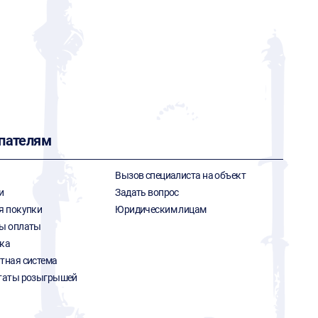
пателям
Вызов специалиста на объект
и
Задать вопрос
я покупки
Юридическим лицам
ы оплаты
ка
тная система
таты розыгрышей