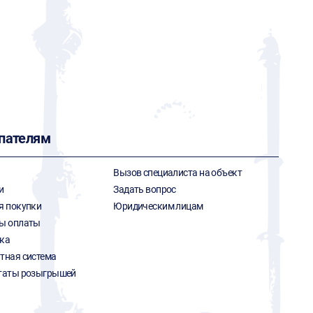
пателям
Вызов специалиста на объект
и
Задать вопрос
я покупки
Юридическим лицам
ы оплаты
ка
тная система
таты розыгрышей