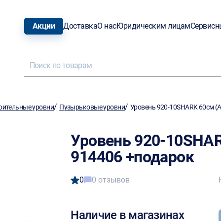
Акции
Доставка
О нас
Юридическим лицам
Сервисн
/
/
оительные уровни
Пузырьковые уровни
Уровень 920-10SHARK 60см (
Уровень 920-10SHAR
914406 +подарок
0
0 отзывов
Наличие в магазинах