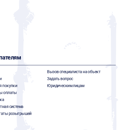
пателям
Вызов специалиста на объект
и
Задать вопрос
я покупки
Юридическим лицам
ы оплаты
ка
тная система
таты розыгрышей