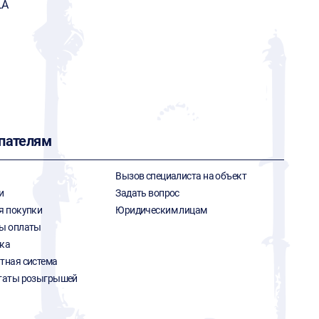
LA
пателям
Вызов специалиста на объект
и
Задать вопрос
я покупки
Юридическим лицам
ы оплаты
ка
тная система
таты розыгрышей