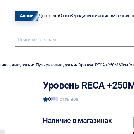
Акции
Доставка
О нас
Юридическим лицам
Сервисн
/
/
оительные уровни
Пузырьковые уровни
Уровень RECA +250M 60см 2м
Уровень RECA +250M
0
0 отзывов
Наличие в магазинах