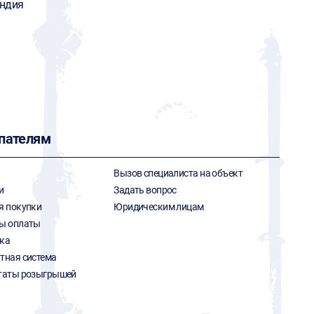
ндия
пателям
Вызов специалиста на объект
и
Задать вопрос
я покупки
Юридическим лицам
ы оплаты
ка
тная система
таты розыгрышей