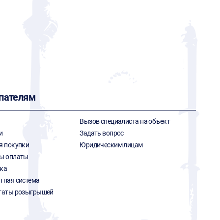
пателям
Вызов специалиста на объект
и
Задать вопрос
я покупки
Юридическим лицам
ы оплаты
ка
тная система
таты розыгрышей