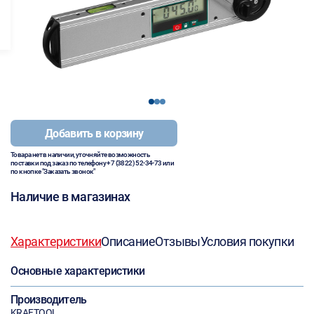
1
2
3
Добавить в корзину
Товара нет в наличии, уточняйте возможность
поставки под заказ по телефону
+7 (3822) 52-34-73
или
по кнопке "Заказать звонок"
Наличие в магазинах
Характеристики
Описание
Отзывы
Условия покупки
Основные характеристики
Производитель
KRAFTOOL