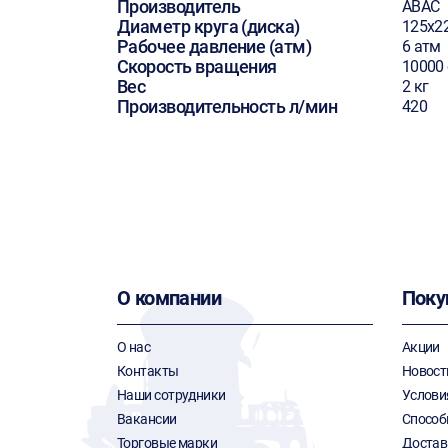
Производитель
ABAC
Диаметр круга (диска)
125х2
Рабочее давление (атм)
6 атм
Скорость вращения
10000
Вес
2 кг
Производительность л/мин
420
О компании
Поку
О нас
Акции
Контакты
Новост
Наши сотрудники
Услови
Вакансии
Способ
Торговые марки
Достав