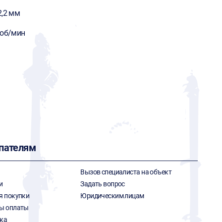
2,2 мм
 об/мин
пателям
Вызов специалиста на объект
и
Задать вопрос
я покупки
Юридическим лицам
ы оплаты
ка