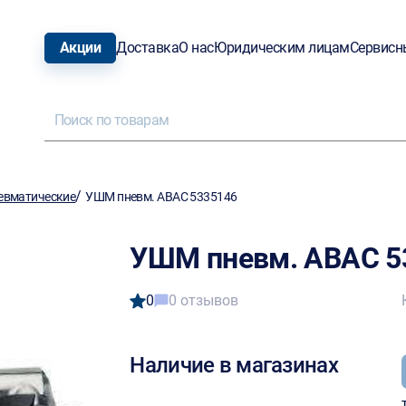
Акции
Доставка
О нас
Юридическим лицам
Сервисн
/
евматические
УШМ пневм. ABAC 5335146
УШМ пневм. ABAC 5
0
0 отзывов
Наличие в магазинах