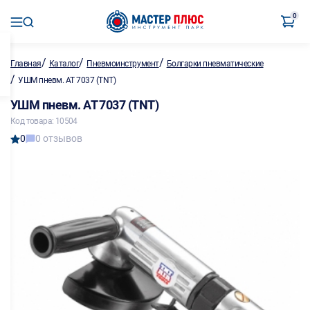
0
/
/
/
Главная
Каталог
Пневмоинструмент
Болгарки пневматические
/
УШМ пневм. АТ 7037 (TNT)
УШМ пневм. АТ 7037 (TNT)
Код товара: 10504
0
0 отзывов