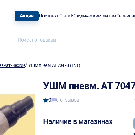
Акции
Доставка
О нас
Юридическим лицам
Сервисн
/
евматические
УШМ пневм. АТ 7047G (TNT)
УШМ пневм. АТ 7047
0
0 отзывов
Наличие в магазинах