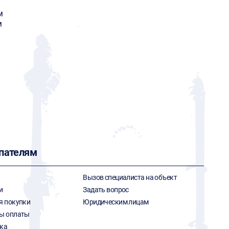
м
м
пателям
Вызов специалиста на объект
и
Задать вопрос
я покупки
Юридическим лицам
ы оплаты
ка